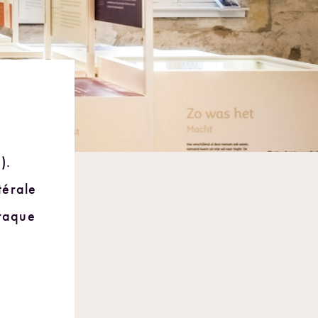
).
térale
araque