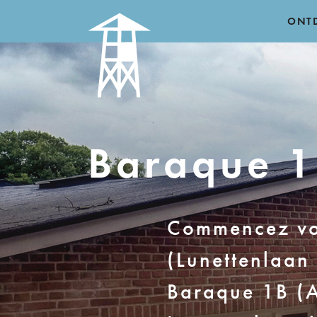
ONT
Baraque 
Commencez votr
(Lunettenlaan 
Baraque 1B (At