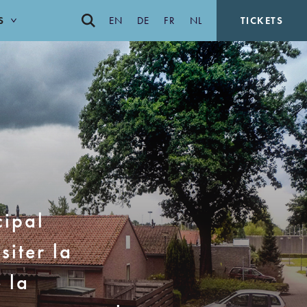
S
EN
DE
FR
NL
TICKETS
cipal
siter la
 la