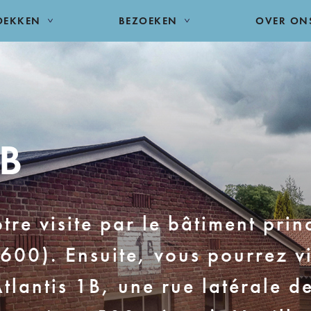
DEKKEN
BEZOEKEN
OVER ON
1B
e visite par le bâtiment prin
600). Ensuite, vous pourrez vi
lantis 1B, une rue latérale de