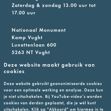
Zaterdag & zondag 13.00 uur tot
17.00 uur
Nationaal Monument
Kamp Vught
Lunettenlaan 600
5263 NT Vught
Deze website maakt gebruik van
E:
info@nmkampvught.nl
cookies
T: 073 6566764
Deze website gebruikt geanonimiseerde cookies
voor een optimale werking en analyse. Deze kun
- Parkeer in de vakken of in de
je niet uitschakelen. Bij YouTube-video’s worden
parkeergarage (begane grond)
cookies van derden geplaatst, die je wél kunt
- Alleen geleidehonden
uitschakelen. Klik op "Akkoord" om hiermee in te