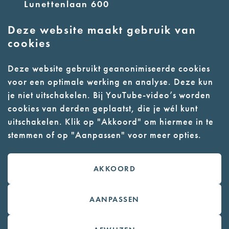
Lunettenlaan 600
5263 NT Vught
Deze website maakt gebruik van
cookies
info@nmkampvught.nl
E:
Deze website gebruikt geanonimiseerde cookies
T: 073 6566764
voor een optimale werking en analyse. Deze kun
je niet uitschakelen. Bij YouTube-video’s worden
- Parkeer in de vakken of in de
cookies van derden geplaatst, die je wél kunt
parkeergarage (begane grond)
uitschakelen. Klik op "Akkoord" om hiermee in te
stemmen of op "Aanpassen" voor meer opties.
- Alleen geleidehonden toegestaan
AKKOORD
Contact
Webwinkel
AANPASSEN
Colofon