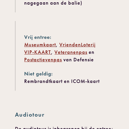
nagegaan aan de balie)
Vrij entree:
Museumkaart
,
VriendenLoterij
VIP-KAART
,
Veteranenpas
en
Postactievenpas
van Defensie
Niet geldig:
Rembrandtkaart en ICOM-kaart
Audiotour
De audiotour is inbegrepen bij de entree;