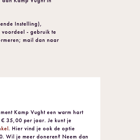
ng aan Kamp Vught in
nde Instelling),
l voordeel - gebruik te
formeren; mail dan naar
ument Kamp Vught een warm hart
 € 35,00 per jaar. Je kunt je
kel
. Hier vind je ook de optie
00. Wil je meer doneren? Neem dan