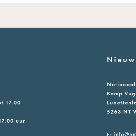
Nieuw
n
Nationaa
Kamp Vug
t 17.00
Lunettenl
5263 NT 
17.00 uur
info@n
E: