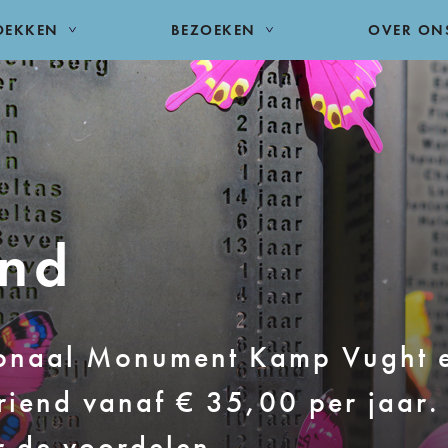
DEKKEN
BEZOEKEN
OVER ON
end
ionaal Monument Kamp Vught 
riend vanaf € 35,00 per jaar.
r de voordelen.