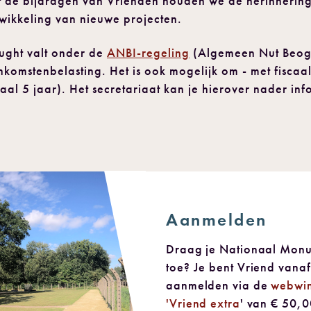
et de bijdragen van Vrienden houden we de herinneri
twikkeling van nieuwe projecten.
ught valt onder de
ANBI-regeling
(Algemeen Nut Beoge
nkomstenbelasting. Het is ook mogelijk om - met fiscaa
aal 5 jaar). Het secretariaat kan je hierover nader in
Aanmelden
Draag je Nationaal Mon
toe? Je bent Vriend vanaf
aanmelden via de
webwin
'Vriend extra
' van € 50,