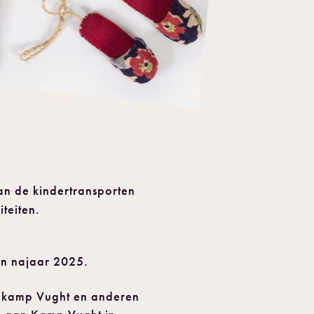
an de kindertransporten
teiten.
an najaar 2025.
iekamp Vught en anderen