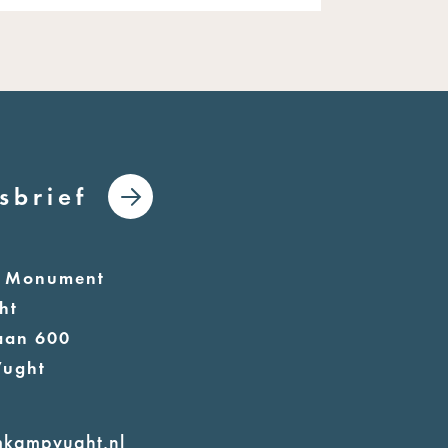
sbrief
l Monument
ht
aan 600
Vught
mkampvught.nl