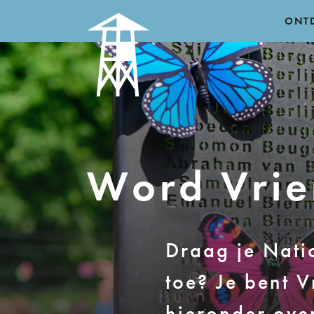
ONT
Word Vri
Draag je Nat
toe? Je bent V
hieronder ove