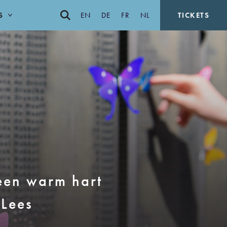
S
EN
DE
FR
NL
TICKETS
een warm hart
 Lees