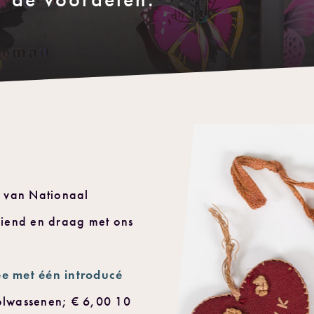
en van Nationaal
end en draag met ons
.
ee met één introducé
olwassenen; € 6,00 10