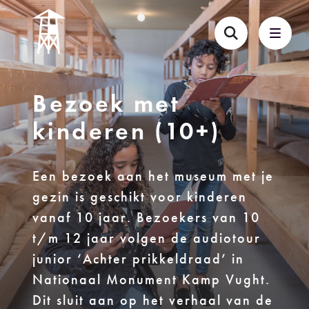
Bezoek met
kinderen (10+)
Een bezoek aan het museum met je
gezin is geschikt voor kinderen
vanaf 10 jaar. Bezoekers van 10
t/m 12 jaar volgen de audiotour
junior ‘Achter prikkeldraad’ in
Nationaal Monument Kamp Vught.
Dit sluit aan op het verhaal van de