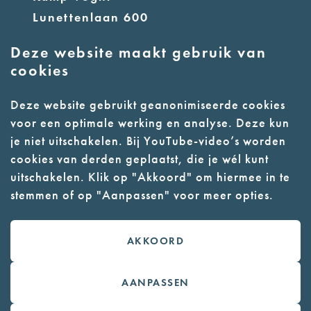
Lunettenlaan 600
5263 NT Vught
Deze website maakt gebruik van
cookies
info@nmkampvught.nl
E:
Deze website gebruikt geanonimiseerde cookies
T: 073 6566764
voor een optimale werking en analyse. Deze kun
je niet uitschakelen. Bij YouTube-video’s worden
- Parkeer in de vakken of in de
cookies van derden geplaatst, die je wél kunt
parkeergarage (begane grond)
uitschakelen. Klik op "Akkoord" om hiermee in te
stemmen of op "Aanpassen" voor meer opties.
- Alleen geleidehonden toegestaan
AKKOORD
Contact
Webwinkel
AANPASSEN
Colofon