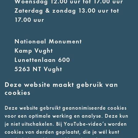
Woensdag 12.00 uur tot 17.00 uur
Zaterdag & zondag 13.00 uur tot
17.00 uur
Nationaal Monument
Kamp Vught
Lunettenlaan 600
5263 NT Vught
Deze website maakt gebruik van
E:
info@nmkampvught.nl
cookies
T: 073 6566764
Deze website gebruikt geanonimiseerde cookies
voor een optimale werking en analyse. Deze kun
- Parkeer in de vakken of in de
je niet uitschakelen. Bij YouTube-video’s worden
parkeergarage (begane grond)
cookies van derden geplaatst, die je wél kunt