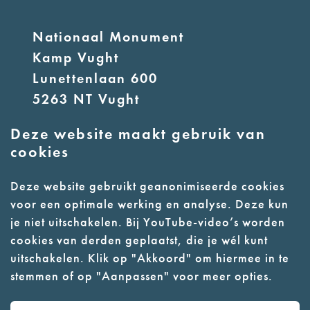
Nationaal Monument
Kamp Vught
Lunettenlaan 600
5263 NT Vught
Deze website maakt gebruik van
E:
info@nmkampvught.nl
cookies
T: 073 6566764
Deze website gebruikt geanonimiseerde cookies
voor een optimale werking en analyse. Deze kun
- Parkeer in de vakken of in de
je niet uitschakelen. Bij YouTube-video’s worden
parkeergarage (begane grond)
cookies van derden geplaatst, die je wél kunt
- Alleen geleidehonden
uitschakelen. Klik op "Akkoord" om hiermee in te
stemmen of op "Aanpassen" voor meer opties.
toegestaan