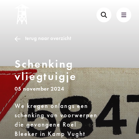
terug naar overzicht
Schenking
vliegtuigje
05 november 2024
We kregen onlangs een
schenking van voorwerpen
die gevangene Roel
Bleeker in Kamp Vught