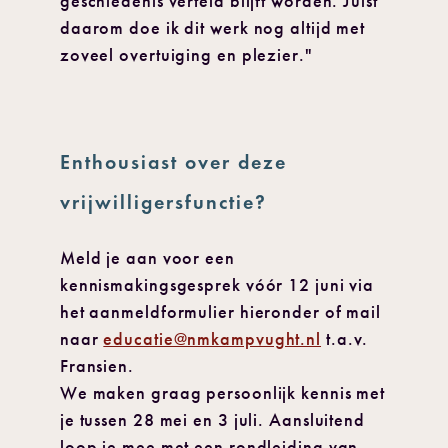
geschiedenis verteld blijft worden. Juist
daarom doe ik dit werk nog altijd met
zoveel overtuiging en plezier."
Enthousiast over deze
vrijwilligersfunctie?
Meld je aan voor een
kennismakingsgesprek vóór 12 juni via
het aanmeldformulier hieronder of mail
naar
educatie@nmkampvught.nl
t.a.v.
Fransien.
We maken graag persoonlijk kennis met
je tussen 28 mei en 3 juli. Aansluitend
loop je mee met een rondleiding van