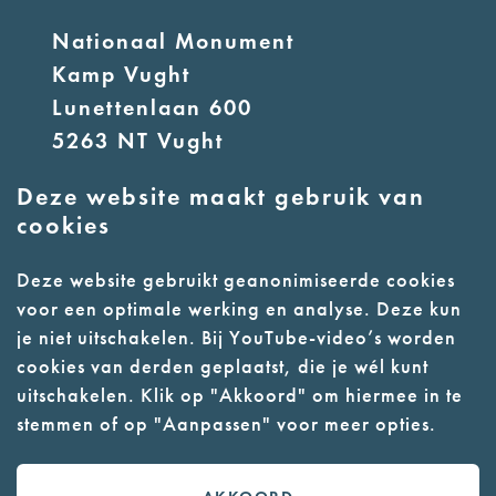
Nationaal Monument
Kamp Vught
Lunettenlaan 600
5263 NT Vught
Deze website maakt gebruik van
E:
info@nmkampvught.nl
cookies
T: 073 6566764
Deze website gebruikt geanonimiseerde cookies
voor een optimale werking en analyse. Deze kun
- Parkeer in de vakken of in de
je niet uitschakelen. Bij YouTube-video’s worden
parkeergarage (begane grond)
cookies van derden geplaatst, die je wél kunt
- Alleen geleidehonden
uitschakelen. Klik op "Akkoord" om hiermee in te
stemmen of op "Aanpassen" voor meer opties.
toegestaan