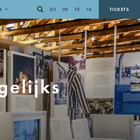
S
EN
DE
FR
NL
TICKETS
elijks