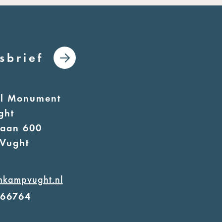
sbrief
al Monument
ght
laan 600
Vught
mkampvught.nl
566764