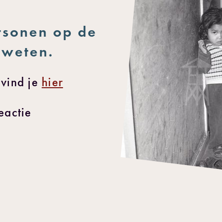
rsonen op de
s weten.
 vind je
hier
eactie