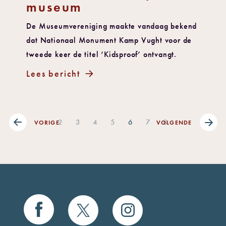
museum
De Museumvereniging maakte vandaag bekend
dat Nationaal Monument Kamp Vught voor de
tweede keer de titel ‘Kidsproof’ ontvangt.
Lees bericht
2
3
4
5
6
7
8
VORIGE
VOLGENDE