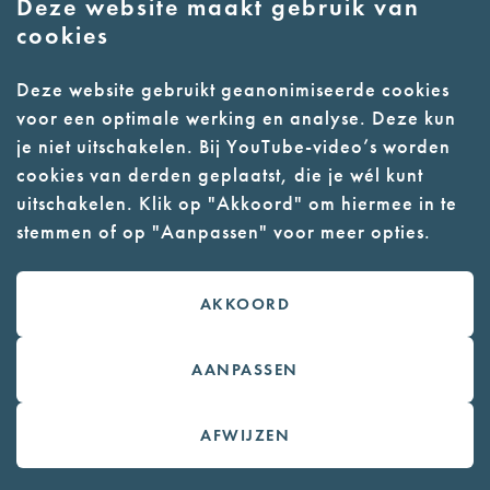
Deze website maakt gebruik van
Een nacht in een concentratiekamp.
cookies
Amsterdam : Bas Lubberhuizen.
ISBN 9789073978355
Deze website gebruikt geanonimiseerde cookies
voor een optimale werking en analyse. Deze kun
NIOD Instituut voor Oorlogs-,
je niet uitschakelen. Bij YouTube-video’s worden
Holocaust- en Genocidestudies
cookies van derden geplaatst, die je wél kunt
Archief Nationaal Monument Kamp
uitschakelen. Klik op "Akkoord" om hiermee in te
Vught
stemmen of op "Aanpassen" voor meer opties.
AKKOORD
AANPASSEN
AFWIJZEN