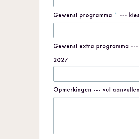
Gewenst programma
*
--- ki
Gewenst extra programma
--
2027
Opmerkingen
--- vul aanvull