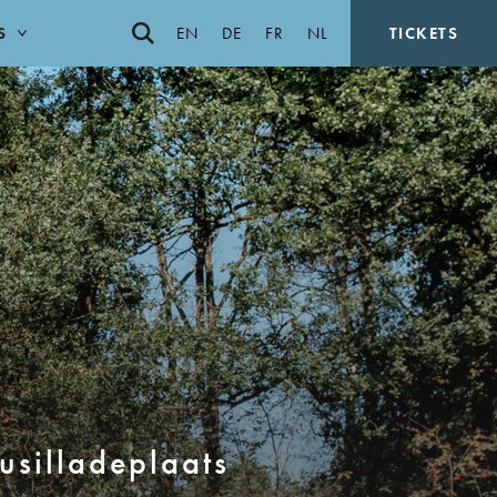
S
EN
DE
FR
NL
TICKETS
usilladeplaats