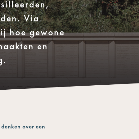
silleerden,
eden. Via
zij hoe gewone
maakten en
g.
e denken over een