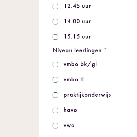
12.45 uur
14.00 uur
15.15 uur
Niveau leerlingen
*
vmbo bk/gl
vmbo tl
praktijkonderwijs
havo
vwo