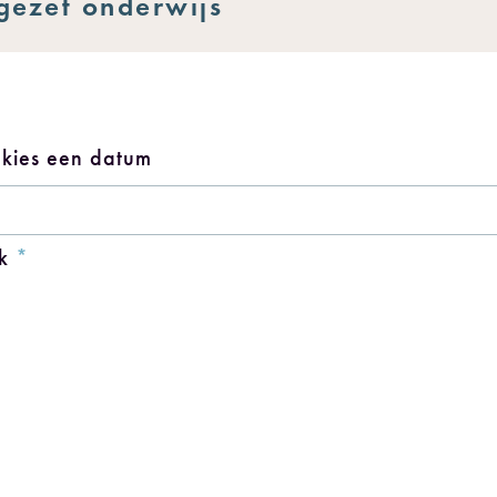
gezet onderwijs
 kies een datum
ek
*