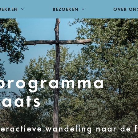
DEKKEN
BEZOEKEN
OVER ON
 programma
laats
teractieve wandeling naar de f