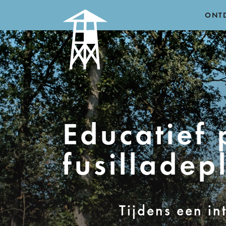
ONT
Educatief
fusilladep
Tijdens een in