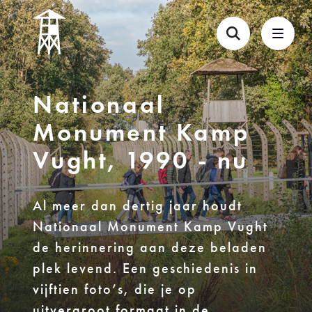
Nationaal
Monument Kamp
Vught, 1990 - nu
Al meer dan dertig jaar houdt
Nationaal Monument Kamp Vught
de herinnering aan deze beladen
plek levend. Een geschiedenis in
vijftien foto’s, die je op
uitvergroot formaat in de