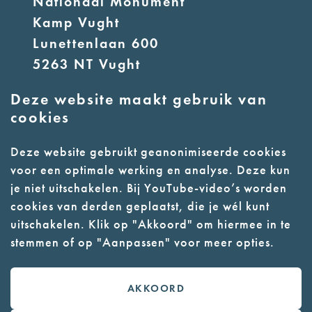
Nationaal Monument
Kamp Vught
Lunettenlaan 600
5263 NT Vught
Deze website maakt gebruik van
E:
info@nmkampvught.nl
cookies
T: 073 6566764
Deze website gebruikt geanonimiseerde cookies
voor een optimale werking en analyse. Deze kun
- Parkeer in de vakken of in de
je niet uitschakelen. Bij YouTube-video’s worden
parkeergarage (begane grond)
cookies van derden geplaatst, die je wél kunt
- Alleen geleidehonden
uitschakelen. Klik op "Akkoord" om hiermee in te
stemmen of op "Aanpassen" voor meer opties.
toegestaan
AKKOORD
Contact