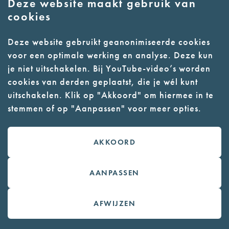
Deze website maakt gebruik van
cookies
Deze website gebruikt geanonimiseerde cookies
voor een optimale werking en analyse. Deze kun
je niet uitschakelen. Bij YouTube-video’s worden
cookies van derden geplaatst, die je wél kunt
uitschakelen. Klik op "Akkoord" om hiermee in te
stemmen of op "Aanpassen" voor meer opties.
AKKOORD
Mur de réaction et 'Les yeux de
AANPASSEN
la guerre'
AFWIJZEN
Lorsque vous retournez dans le
bâtiment, vous pouvez laisser un