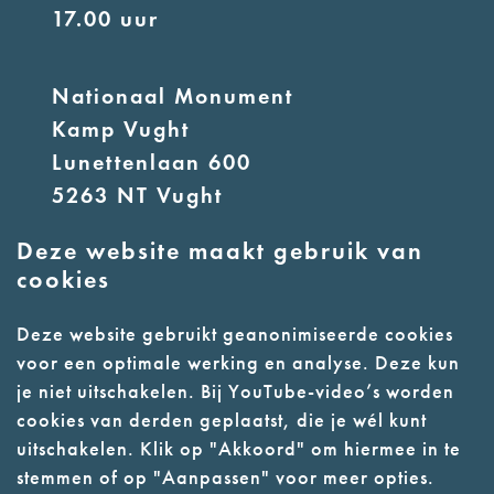
17.00 uur
Nationaal Monument
Kamp Vught
Lunettenlaan 600
5263 NT Vught
Deze website maakt gebruik van
E:
info@nmkampvught.nl
cookies
T: 073 6566764
Deze website gebruikt geanonimiseerde cookies
voor een optimale werking en analyse. Deze kun
- Parkeer in de vakken of in de
je niet uitschakelen. Bij YouTube-video’s worden
parkeergarage (begane grond)
cookies van derden geplaatst, die je wél kunt
- Alleen geleidehonden
uitschakelen. Klik op "Akkoord" om hiermee in te
stemmen of op "Aanpassen" voor meer opties.
toegestaan