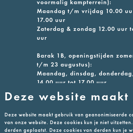
voormalig kampterrein):
Maandag t/m vrijdag 10.00 uur
17.00 uur
Zaterdag & zondag 12.00 uur t
uur
Barak 1B, openingstijden zomer
t/m 23 augustus):
Maandag, dinsdag, donderdag,
14.00 uur tot 17.00 uur
Woensdag 12.00 uur tot 17.00 
Deze website maakt 
Zaterdag & zondag 13.00 uur t
uur
Deze website maakt gebruik van geanonimiseerde co
van onze website. Deze cookies kun je niet uitzette
derden geplaatst. Deze cookies van derden kun je we
Contact
Webwinke