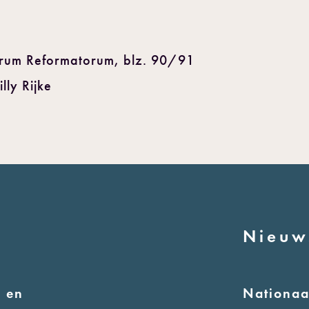
orum Reformatorum, blz. 90/91
lly Rijke
Nieuw
 en
Nationa