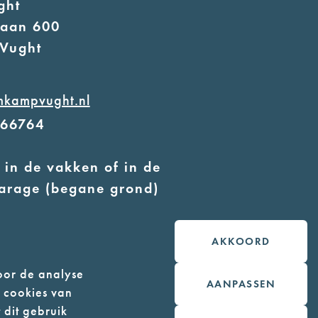
ght
laan 600
Vught
mkampvught.nl
566764
 in de vakken of in de
arage (begane grond)
 geleidehonden toegestaan
AKKOORD
oor de analyse
AANPASSEN
n cookies van
 dit gebruik