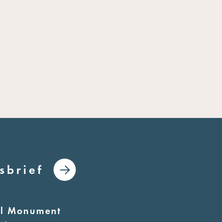
sbrief
al Monument