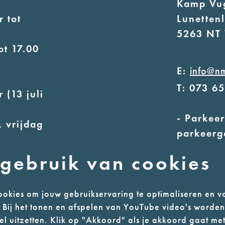
Kamp Vu
 tot
Lunetten
5263 NT 
ot 17.00
E:
info@n
T: 073 6
 (13 juli
- Parkeer
 vrijdag
parkeerg
- Alleen
uur
gebruik van cookies
ot 17.00
okies om jouw gebruikservaring te optimaliseren en v
n. Bij het tonen en afspelen van YouTube video's worde
l uitzetten. Klik op "Akkoord" als je akkoord gaat met
l
Colofon