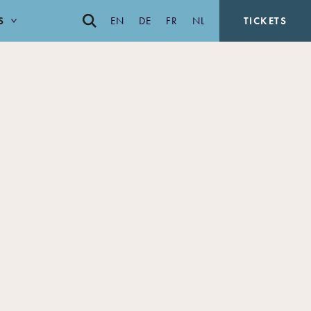
S
EN
DE
FR
NL
TICKETS