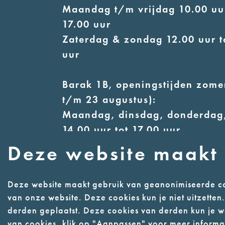
Maandag t/m vrijdag 10.00 uur
17.00 uur
Zaterdag & zondag 12.00 uur t
uur
Barak 1B, openingstijden zomer
t/m 23 augustus):
Maandag, dinsdag, donderdag,
14.00 uur tot 17.00 uur
Woensdag 12.00 uur tot 17.00 
Deze website maakt 
Zaterdag & zondag 13.00 uur t
uur
Deze website maakt gebruik van geanonimiseerde co
van onze website. Deze cookies kun je niet uitzette
derden geplaatst. Deze cookies van derden kun je we
Contact
Webwinke
van cookies, klik op "Aanpassen" voor meer informat