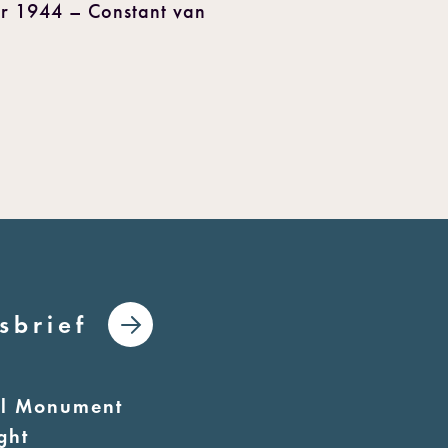
er 1944 – Constant van
sbrief
al Monument
ght