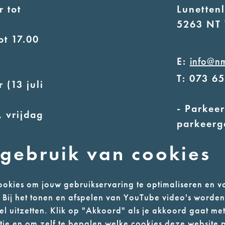
 tot
Lunetten
5263 NT 
ot 17.00
E:
info@n
T: 073 6
 (13 juli
- Parkeer
 vrijdag
parkeerg
- Alleen
uur
gebruik van cookies
ot 17.00
okies om jouw gebruikservaring te optimaliseren en v
n. Bij het tonen en afspelen van YouTube video's worde
l uitzetten. Klik op "Akkoord" als je akkoord gaat met
l
Colofon
ie en om zelf te bepalen welke cookies deze website p