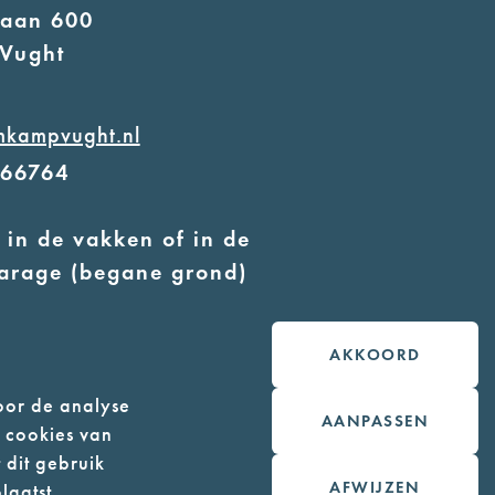
laan 600
Vught
mkampvught.nl
566764
 in de vakken of in de
arage (begane grond)
 geleidehonden toegestaan
AKKOORD
oor de analyse
AANPASSEN
n cookies van
 dit gebruik
AFWIJZEN
laatst.