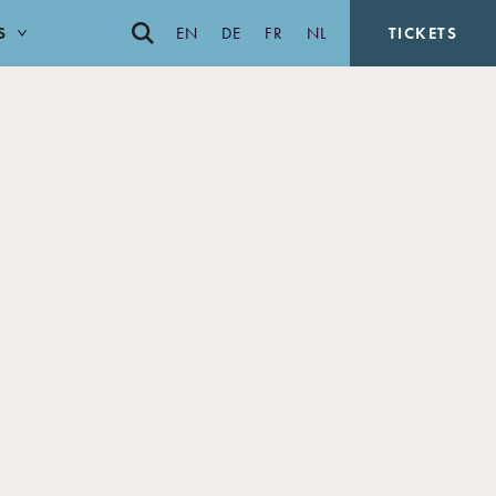
S
EN
DE
FR
NL
TICKETS