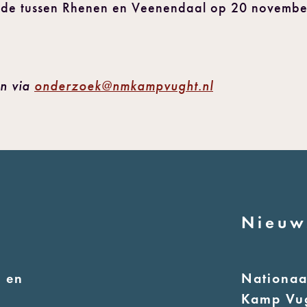
llade tussen Rhenen en Veenendaal op 20 novemb
en via
onderzoek@nmkampvught.nl
Nieuw
 en
Nationa
Kamp Vu