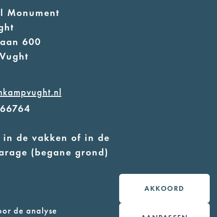
al Monument
ght
laan 600
Vught
mkampvught.nl
566764
 in de vakken of in de
arage (begane grond)
 geleidehonden toegestaan
AKKOORD
oor de analyse