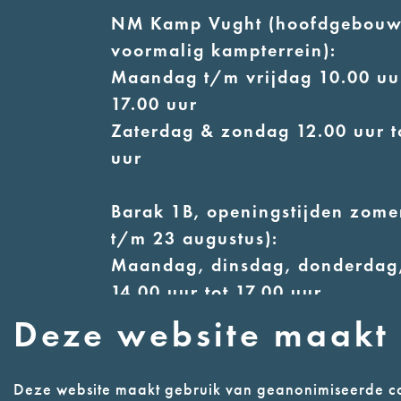
NM Kamp Vught (hoofdgebouw
voormalig kampterrein):
Maandag t/m vrijdag 10.00 uur
17.00 uur
Zaterdag & zondag 12.00 uur t
uur
Barak 1B, openingstijden zomer
t/m 23 augustus):
Maandag, dinsdag, donderdag,
14.00 uur tot 17.00 uur
Woensdag 12.00 uur tot 17.00 
Deze website maakt 
Zaterdag & zondag 13.00 uur t
uur
Deze website maakt gebruik van geanonimiseerde co