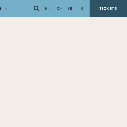
S
EN
DE
FR
NL
TICKETS