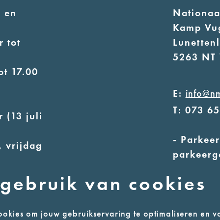
 en
Nationa
Kamp Vu
 tot
Lunetten
5263 NT 
ot 17.00
E:
info@n
T: 073 6
 (13 juli
- Parkeer
 vrijdag
parkeerg
- Alleen
uur
gebruik van cookies
ot 17.00
okies om jouw gebruikservaring te optimaliseren en v