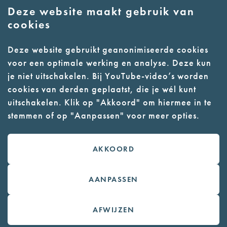
Deze website maakt gebruik van
E:
info@nmkampvught.nl
cookies
T: 073 6566764
Deze website gebruikt geanonimiseerde cookies
voor een optimale werking en analyse. Deze kun
- Parkeer in de vakken of in de
je niet uitschakelen. Bij YouTube-video’s worden
parkeergarage (begane grond)
cookies van derden geplaatst, die je wél kunt
- Alleen geleidehonden
uitschakelen. Klik op "Akkoord" om hiermee in te
stemmen of op "Aanpassen" voor meer opties.
toegestaan
AKKOORD
Contact
Webwinkel
AANPASSEN
Colofon
AFWIJZEN