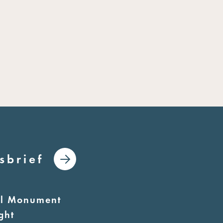
sbrief
al Monument
ght