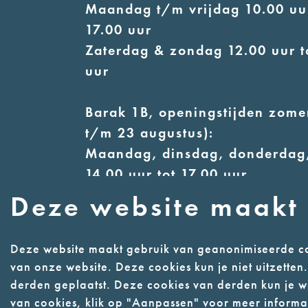
Maandag t/m vrijdag 10.00 uur
17.00 uur
Zaterdag & zondag 12.00 uur t
uur
Barak 1B, openingstijden zomer
t/m 23 augustus):
Maandag, dinsdag, donderdag,
14.00 uur tot 17.00 uur
Woensdag 12.00 uur tot 17.00 
Deze website maakt 
Zaterdag & zondag 13.00 uur t
uur
Deze website maakt gebruik van geanonimiseerde co
van onze website. Deze cookies kun je niet uitzette
derden geplaatst. Deze cookies van derden kun je we
Contact
Webwinke
van cookies, klik op "Aanpassen" voor meer informat