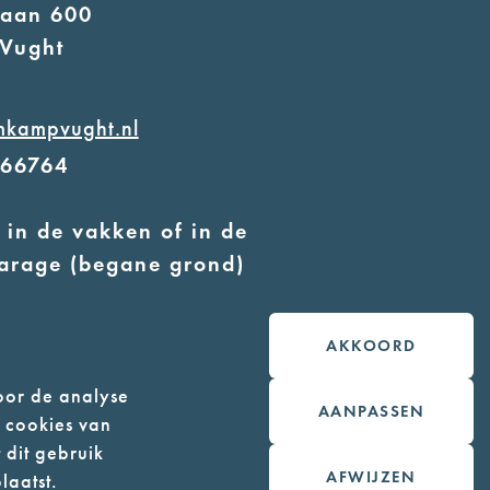
laan 600
Vught
mkampvught.nl
566764
 in de vakken of in de
arage (begane grond)
 geleidehonden toegestaan
AKKOORD
oor de analyse
AANPASSEN
n cookies van
 dit gebruik
AFWIJZEN
laatst.