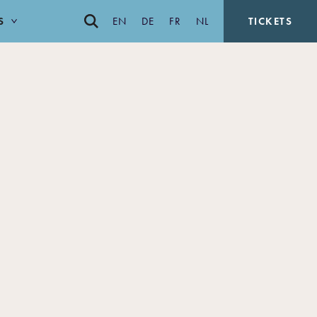
S
EN
DE
FR
NL
TICKETS