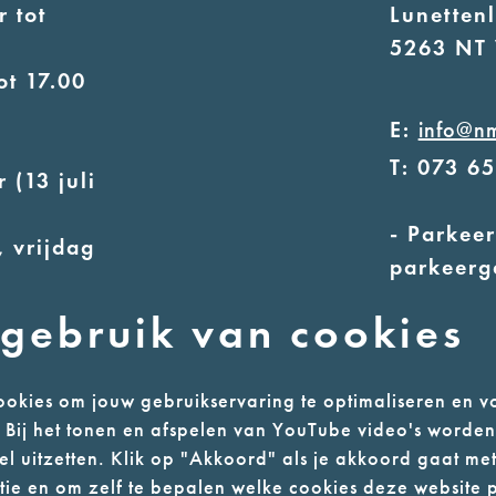
 tot
Lunetten
5263 NT 
ot 17.00
E:
info@n
T: 073 6
 (13 juli
- Parkeer
 vrijdag
parkeerg
- Alleen
uur
gebruik van cookies
ot 17.00
okies om jouw gebruikservaring te optimaliseren en v
n. Bij het tonen en afspelen van YouTube video's worde
l uitzetten. Klik op "Akkoord" als je akkoord gaat met
l
Colofon
ie en om zelf te bepalen welke cookies deze website p