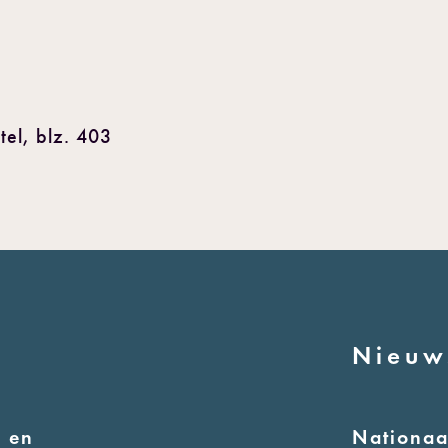
el, blz. 403
Nieuw
 en
Nationa