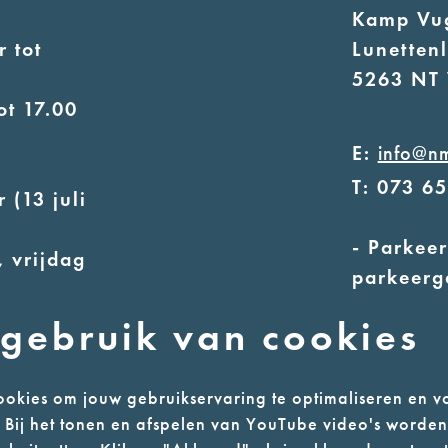
Kamp Vu
 tot
Lunetten
5263 NT 
ot 17.00
E:
info@n
T: 073 6
 (13 juli
- Parkeer
 vrijdag
parkeerg
- Alleen
uur
gebruik van cookies
ot 17.00
okies om jouw gebruikservaring te optimaliseren en v
n. Bij het tonen en afspelen van YouTube video's worde