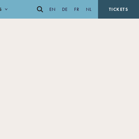
S
EN
DE
FR
NL
TICKETS