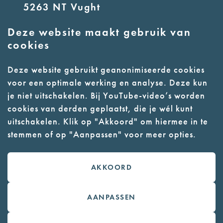
5263 NT Vught
Deze website maakt gebruik van
E:
info@nmkampvught.nl
cookies
T: 073 6566764
Deze website gebruikt geanonimiseerde cookies
voor een optimale werking en analyse. Deze kun
- Parkeer in de vakken of in de
je niet uitschakelen. Bij YouTube-video’s worden
parkeergarage (begane grond)
cookies van derden geplaatst, die je wél kunt
- Alleen geleidehonden
uitschakelen. Klik op "Akkoord" om hiermee in te
stemmen of op "Aanpassen" voor meer opties.
toegestaan
AKKOORD
Contact
Webwinkel
AANPASSEN
Colofon