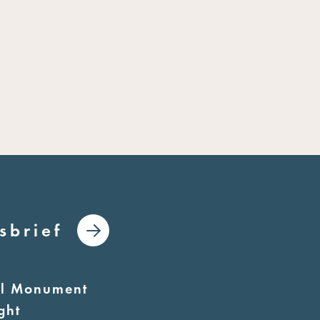
sbrief
al Monument
ght