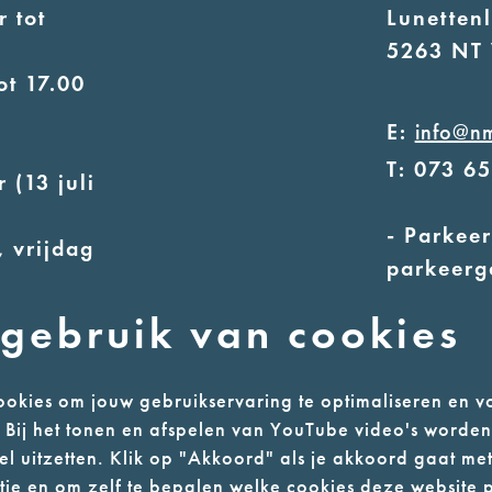
 tot
Lunetten
5263 NT 
ot 17.00
E:
info@n
T: 073 6
 (13 juli
- Parkeer
 vrijdag
parkeerg
- Alleen
uur
gebruik van cookies
ot 17.00
okies om jouw gebruikservaring te optimaliseren en v
n. Bij het tonen en afspelen van YouTube video's worde
l uitzetten. Klik op "Akkoord" als je akkoord gaat met
l
Colofon
ie en om zelf te bepalen welke cookies deze website p