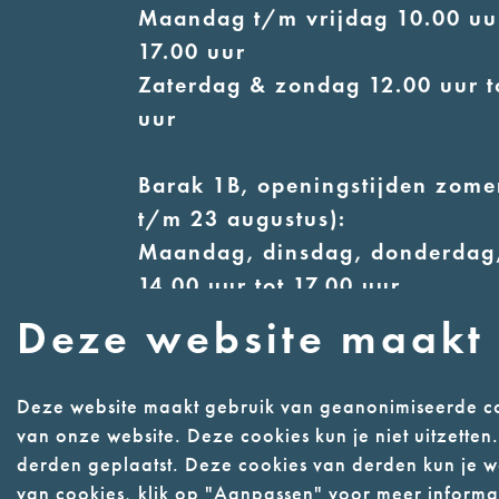
Maandag t/m vrijdag 10.00 uur
17.00 uur
Zaterdag & zondag 12.00 uur t
uur
Barak 1B, openingstijden zomer
t/m 23 augustus):
Maandag, dinsdag, donderdag,
14.00 uur tot 17.00 uur
Woensdag 12.00 uur tot 17.00 
Deze website maakt 
Zaterdag & zondag 13.00 uur t
uur
Deze website maakt gebruik van geanonimiseerde co
van onze website. Deze cookies kun je niet uitzette
derden geplaatst. Deze cookies van derden kun je we
Contact
Webwinke
van cookies, klik op "Aanpassen" voor meer informat