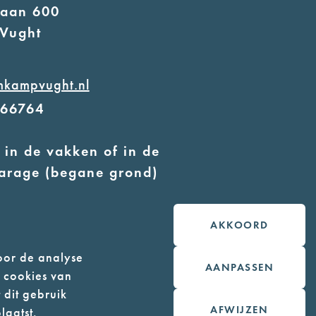
laan 600
Vught
mkampvught.nl
566764
 in de vakken of in de
arage (begane grond)
 geleidehonden toegestaan
AKKOORD
oor de analyse
AANPASSEN
n cookies van
 dit gebruik
AFWIJZEN
laatst.