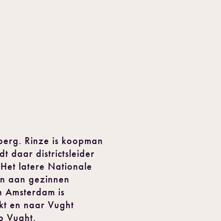
sberg. Rinze is koopman
t daar districtsleider
 Het latere Nationale
eun aan gezinnen
n Amsterdam is
kt en naar Vught
p Vught.