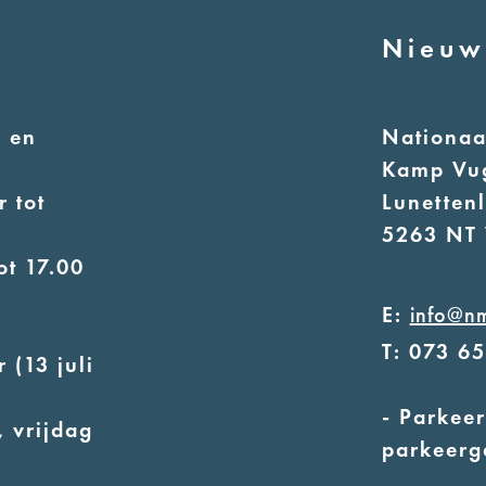
Nieuw
 en
Nationa
Kamp Vu
 tot
Lunetten
5263 NT 
ot 17.00
E:
info@n
T: 073 6
 (13 juli
- Parkeer
 vrijdag
parkeerg
- Alleen