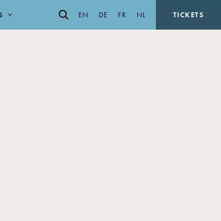
S
EN
DE
FR
NL
TICKETS