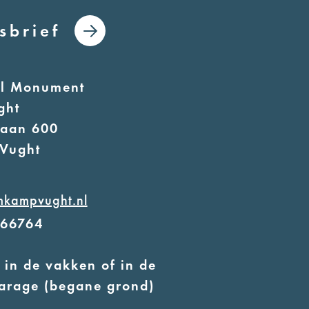
sbrief
al Monument
ght
laan 600
Vught
mkampvught.nl
566764
 in de vakken of in de
arage (begane grond)
 geleidehonden toegestaan