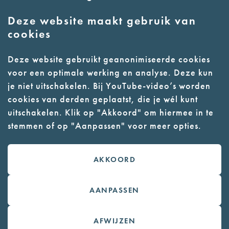
Deze website maakt gebruik van
E:
info@nmkampvught.nl
cookies
T: 073 6566764
Deze website gebruikt geanonimiseerde cookies
voor een optimale werking en analyse. Deze kun
- Parkeer in de vakken of in de
je niet uitschakelen. Bij YouTube-video’s worden
parkeergarage (begane grond)
cookies van derden geplaatst, die je wél kunt
- Alleen geleidehonden
uitschakelen. Klik op "Akkoord" om hiermee in te
stemmen of op "Aanpassen" voor meer opties.
toegestaan
AKKOORD
Contact
Webwinkel
AANPASSEN
Colofon
AFWIJZEN