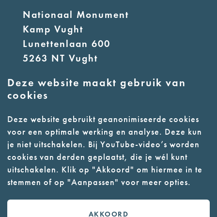
Nationaal Monument
Kamp Vught
Lunettenlaan 600
5263 NT Vught
Deze website maakt gebruik van
E:
info@nmkampvught.nl
cookies
T: 073 6566764
Deze website gebruikt geanonimiseerde cookies
voor een optimale werking en analyse. Deze kun
- Parkeer in de vakken of in de
je niet uitschakelen. Bij YouTube-video’s worden
parkeergarage (begane grond)
cookies van derden geplaatst, die je wél kunt
- Alleen geleidehonden
uitschakelen. Klik op "Akkoord" om hiermee in te
stemmen of op "Aanpassen" voor meer opties.
toegestaan
AKKOORD