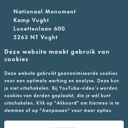
Nationaal Monument
Kamp Vught
Lunettenlaan 600
5263 NT Vught
Deze website maakt gebruik van
E:
info@nmkampvught.nl
cookies
T: 073 6566764
Deze website gebruikt geanonimiseerde cookies
voor een optimale werking en analyse. Deze kun
- Parkeer in de vakken of in de
je niet uitschakelen. Bij YouTube-video’s worden
parkeergarage (begane grond)
cookies van derden geplaatst, die je wél kunt
- Alleen geleidehonden
uitschakelen. Klik op "Akkoord" om hiermee in te
stemmen of op "Aanpassen" voor meer opties.
toegestaan