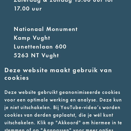
17.00 uur
Nationaal Monument
Kamp Vught
Lunettenlaan 600
5263 NT Vught
Deze website maakt gebruik van
E:
info@nmkampvught.nl
cookies
T: 073 6566764
Deze website gebruikt geanonimiseerde cookies
voor een optimale werking en analyse. Deze kun
- Parkeer in de vakken of in de
je niet uitschakelen. Bij YouTube-video’s worden
parkeergarage (begane grond)
cookies van derden geplaatst, die je wél kunt
- Alleen geleidehonden
uitschakelen. Klik op "Akkoord" om hiermee in te
stemmen of op "Aanpassen" voor meer opties.
toegestaan