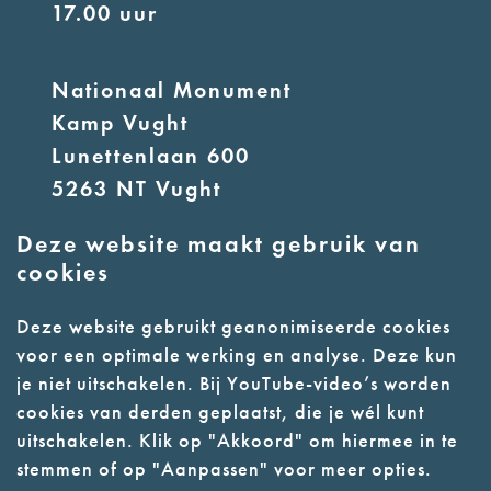
17.00 uur
Nationaal Monument
Kamp Vught
Lunettenlaan 600
5263 NT Vught
Deze website maakt gebruik van
E:
info@nmkampvught.nl
cookies
T: 073 6566764
Deze website gebruikt geanonimiseerde cookies
voor een optimale werking en analyse. Deze kun
- Parkeer in de vakken of in de
je niet uitschakelen. Bij YouTube-video’s worden
parkeergarage (begane grond)
cookies van derden geplaatst, die je wél kunt
- Alleen geleidehonden
uitschakelen. Klik op "Akkoord" om hiermee in te
stemmen of op "Aanpassen" voor meer opties.
toegestaan