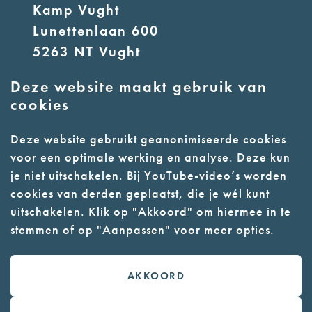
Kamp Vught
Lunettenlaan 600
5263 NT Vught
Deze website maakt gebruik van
E:
info@nmkampvught.nl
cookies
T: 073 6566764
Deze website gebruikt geanonimiseerde cookies
voor een optimale werking en analyse. Deze kun
- Parkeer in de vakken of in de
je niet uitschakelen. Bij YouTube-video’s worden
parkeergarage (begane grond)
cookies van derden geplaatst, die je wél kunt
- Alleen geleidehonden
uitschakelen. Klik op "Akkoord" om hiermee in te
stemmen of op "Aanpassen" voor meer opties.
toegestaan
AKKOORD
Contact
Webwinkel