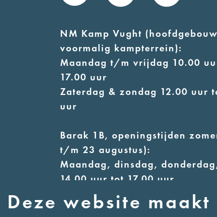
NM Kamp Vught (hoofdgebouw
voormalig kampterrein):
Maandag t/m vrijdag 10.00 uur
17.00 uur
Zaterdag & zondag 12.00 uur t
uur
Barak 1B, openingstijden zomer
t/m 23 augustus):
Maandag, dinsdag, donderdag,
14.00 uur tot 17.00 uur
Woensdag 12.00 uur tot 17.00 
Deze website maakt 
Zaterdag & zondag 13.00 uur t