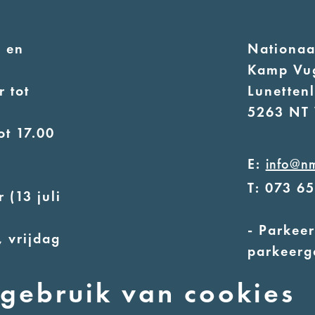
 en
Nationa
Kamp Vu
 tot
Lunetten
5263 NT 
ot 17.00
E:
info@n
T: 073 6
 (13 juli
- Parkeer
 vrijdag
parkeerg
- Alleen
uur
gebruik van cookies
ot 17.00