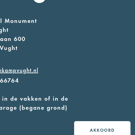
al Monument
ght
laan 600
Vught
mkampvught.nl
566764
 in de vakken of in de
arage (begane grond)
 geleidehonden toegestaan
AKKOORD