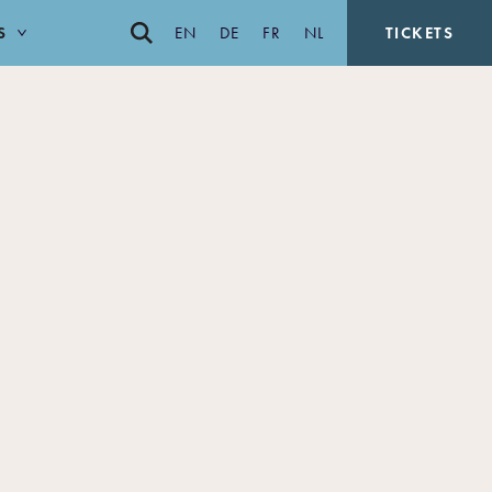
S
EN
DE
FR
NL
TICKETS