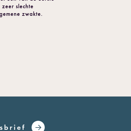
 zeer slechte
algemene zwakte.
sbrief