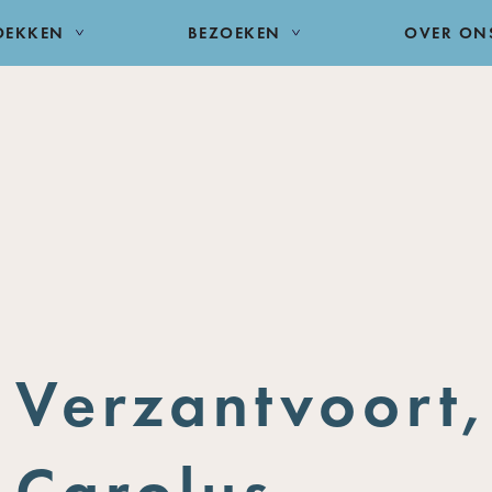
DEKKEN
BEZOEKEN
OVER ON
Verzantvoort,
Carolus