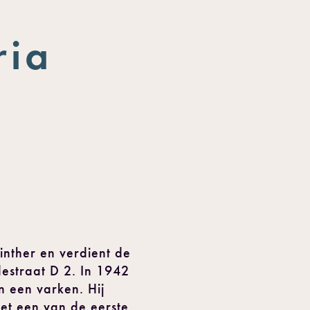
ria
inther en verdient de
destraat D 2. In 1942
n een varken. Hij
et een van de eerste