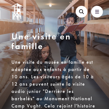
Une visite en
famille
Une visite du musée en famille est
adaptée aux enfants à partir de
10 ans. Les visiteurs âgés de 10 à
12 ans peuvent suivre la visite
audio junior "Derrière les
barbelés" au Monument National
Camp Vught. Cela rejoint l'histoire