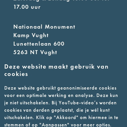
17.00 uur
Nationaal Monument
Kamp Vught
Lunettenlaan 600
5263 NT Vught
Deze website maakt gebruik van
E:
info@nmkampvught.nl
cookies
T: 073 6566764
Deze website gebruikt geanonimiseerde cookies
voor een optimale werking en analyse. Deze kun
- Parkeer in de vakken of in de
je niet uitschakelen. Bij YouTube-video’s worden
parkeergarage (begane grond)
cookies van derden geplaatst, die je wél kunt
- Alleen geleidehonden
uitschakelen. Klik op "Akkoord" om hiermee in te
stemmen of op "Aanpassen" voor meer opties.
toegestaan