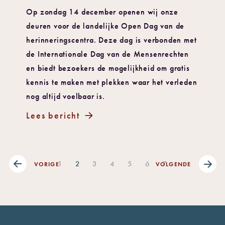
Op zondag 14 december openen wij onze
deuren voor de landelijke Open Dag van de
herinneringscentra. Deze dag is verbonden met
de Internationale Dag van de Mensenrechten
en biedt bezoekers de mogelijkheid om gratis
kennis te maken met plekken waar het verleden
nog altijd voelbaar is.
Lees bericht
1
2
3
4
5
6
7
VORIGE
VOLGENDE